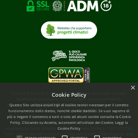
×
Il gioco d'azzardo è vietato ai minori di 18 anni e può causare
Cookie Policy
dipendenza patologica. Gioca sempre responsabilmente.
Questo Sito utilizza alcuni tipi di cookie tecnici necessari per il corretto
Numero Verde ADM:
800 55 88 22
(gratuito e anonimo) · Numero
funzionamento dello stesso, nonché cookie statistici. Se vuoi saperne di
Verde TVNGA:
800 151 152
più o negare il consenso a tutti o solo ad alcuni cookie consulta la Cookie
Questo sito è informativo e di comparazione nel rispetto del D.L.
Policy. Cliccando su Accetta, acconsenti all’utilizzo dei Cookie.
Leggi la
87/2018 e dei principi di continenza, non ingannevolezza e
Cookie Policy
trasparenza, come indicato dall'AGCOM nella delibera 132/19/CONS.
Tutti i casino elencati possiedono regolare licenza ADM (Agenzia delle