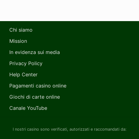
Chi siamo
Mission
In evidenza sui media
Privacy Policy
Help Center
Pagamenti casino online
Giochi di carte online
Canale YouTube
Site
I nostri casino sono verificati, autorizzati e raccomandati da:
Footer