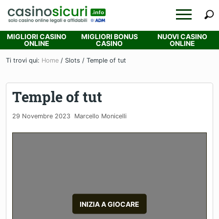
Menu
Passa
Menu
al
contenuto
MIGLIORI CASINO
MIGLIORI BONUS
NUOVI CASINO
principale
ONLINE
CASINO
ONLINE
Ti trovi qui:
Home
/
Slots
/
Temple of tut
Temple of tut
29 Novembre 2023
Marcello Monicelli