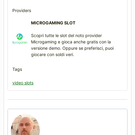
Providers
MICROGAMING SLOT
Scopri tutte le slot del noto provider
Microgaming e gioca anche gratis con la
versione demo. Oppure se preferisci, puoi
giocare con soldi veri.
Tags
video slots