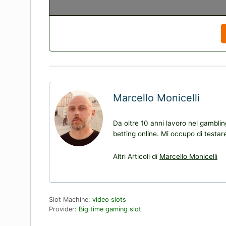
Marcello Monicelli
Da oltre 10 anni lavoro nel gamblin
betting online. Mi occupo di testare
Altri Articoli di
Marcello Monicelli
Slot Machine:
video slots
Provider:
Big time gaming slot