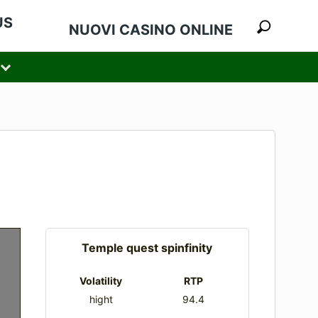
US
NUOVI CASINO ONLINE
Temple quest spinfinity
Volatility
RTP
hight
94.4