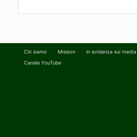
Chi siamo
Mission
In evidenza sui media
Canale YouTube
Site
Footer