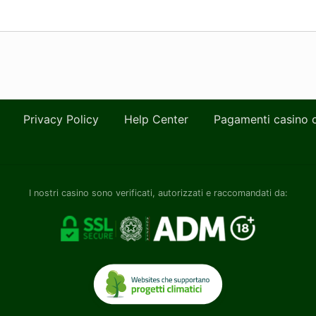
Privacy Policy
Help Center
Pagamenti casino o
I nostri casino sono verificati, autorizzati e raccomandati da: