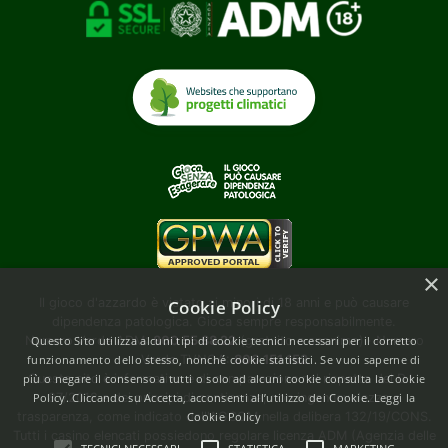
×
Il gioco d'azzardo è vietato ai minori di 18 anni e può causare
Cookie Policy
dipendenza patologica. Gioca sempre responsabilmente.
Questo Sito utilizza alcuni tipi di cookie tecnici necessari per il corretto
Numero Verde ADM:
800 55 88 22
(gratuito e anonimo) · Numero
funzionamento dello stesso, nonché cookie statistici. Se vuoi saperne di
Verde TVNGA:
800 151 152
più o negare il consenso a tutti o solo ad alcuni cookie consulta la Cookie
Questo sito è informativo e di comparazione nel rispetto del D.L.
Policy. Cliccando su Accetta, acconsenti all’utilizzo dei Cookie.
Leggi la
87/2018 e dei principi di continenza, non ingannevolezza e
Cookie Policy
trasparenza, come indicato dall'AGCOM nella delibera 132/19/CONS.
Tutti i casino elencati possiedono regolare licenza ADM (Agenzia delle