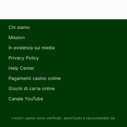
Chi siamo
Mission
In evidenza sui media
Privacy Policy
Help Center
Pagamenti casino online
Giochi di carte online
Canale YouTube
Site
I nostri casino sono verificati, autorizzati e raccomandati da:
Footer