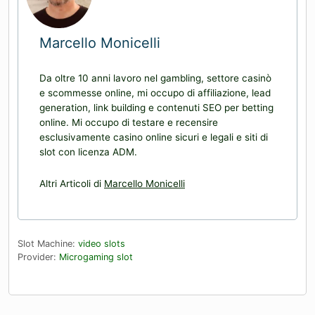
Marcello Monicelli
Da oltre 10 anni lavoro nel gambling, settore casinò
e scommesse online, mi occupo di affiliazione, lead
generation, link building e contenuti SEO per betting
online. Mi occupo di testare e recensire
esclusivamente casino online sicuri e legali e siti di
slot con licenza ADM.
Altri Articoli di
Marcello Monicelli
Slot Machine:
video slots
Provider:
Microgaming slot