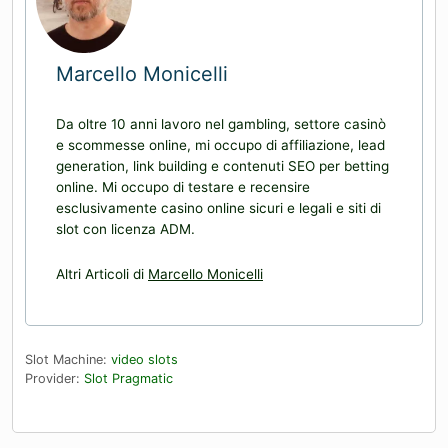
Marcello Monicelli
Da oltre 10 anni lavoro nel gambling, settore casinò
e scommesse online, mi occupo di affiliazione, lead
generation, link building e contenuti SEO per betting
online. Mi occupo di testare e recensire
esclusivamente casino online sicuri e legali e siti di
slot con licenza ADM.
Altri Articoli di
Marcello Monicelli
Slot Machine:
video slots
Provider:
Slot Pragmatic