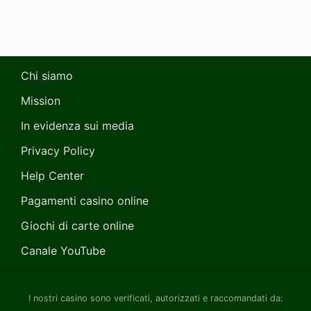
Chi siamo
Mission
In evidenza sui media
Privacy Policy
Help Center
Pagamenti casino online
Giochi di carte online
Canale YouTube
Site
I nostri casino sono verificati, autorizzati e raccomandati da: