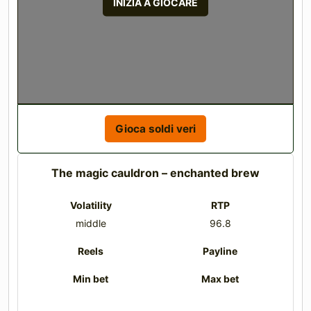
Gioca soldi veri
The magic cauldron – enchanted brew
Volatility
RTP
middle
96.8
Reels
Payline
Min bet
Max bet