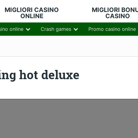
MIGLIORI CASINO
MIGLIORI BON
ONLINE
CASINO
ino online
Crash games
Promo casino online
ing hot deluxe