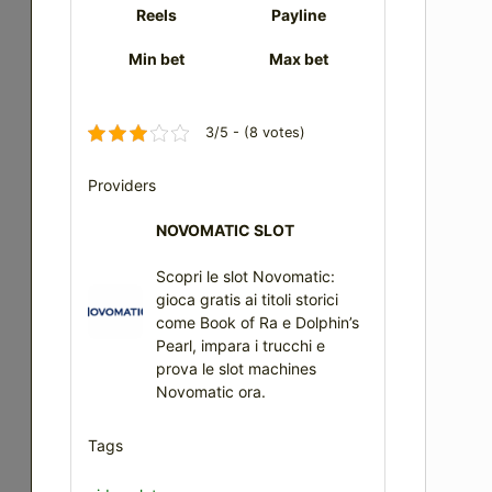
Reels
Payline
Min bet
Max bet
3/5 - (8 votes)
Providers
NOVOMATIC SLOT
Scopri le slot Novomatic:
gioca gratis ai titoli storici
come Book of Ra e Dolphin’s
Pearl, impara i trucchi e
prova le slot machines
Novomatic ora.
Tags