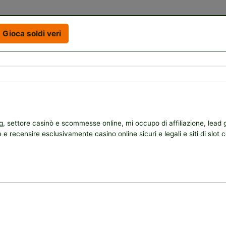
Gioca soldi veri
g, settore casinò e scommesse online, mi occupo di affiliazione, lead 
 e recensire esclusivamente casino online sicuri e legali e siti di slot