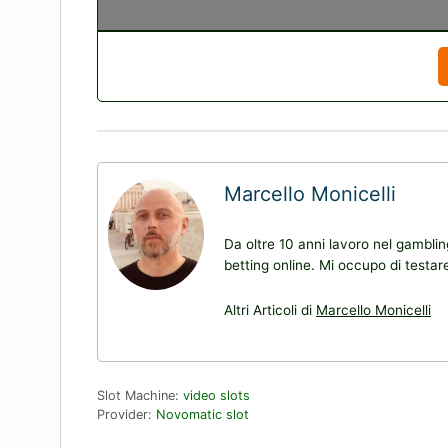
Marcello Monicelli
Da oltre 10 anni lavoro nel gamblin
betting online. Mi occupo di testare
Altri Articoli di
Marcello Monicelli
Slot Machine:
video slots
Provider:
Novomatic slot