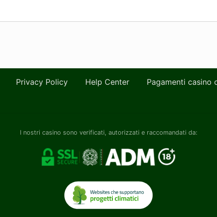
Privacy Policy
Help Center
Pagamenti casino o
I nostri casino sono verificati, autorizzati e raccomandati da: