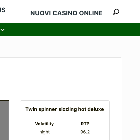
US
NUOVI CASINO ONLINE
Twin spinner sizzling hot deluxe
Volatility
RTP
hight
96.2