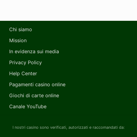
Chi siamo
Mission
In evidenza sui media
Privacy Policy
Help Center
Pagamenti casino online
Giochi di carte online
Canale YouTube
Site
I nostri casino sono verificati, autorizzati e raccomandati da:
Footer