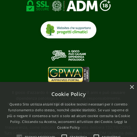
×
Il gioco d'azzardo è vietato ai minori di 18 anni e può causare
Cookie Policy
dipendenza patologica. Gioca sempre responsabilmente.
Questo Sito utilizza alcuni tipi di cookie tecnici necessari per il corretto
Numero Verde ADM:
800 55 88 22
(gratuito e anonimo) · Numero
funzionamento dello stesso, nonché cookie statistici. Se vuoi saperne di
Verde TVNGA:
800 151 152
più o negare il consenso a tutti o solo ad alcuni cookie consulta la Cookie
Questo sito è informativo e di comparazione nel rispetto del D.L.
Policy. Cliccando su Accetta, acconsenti all’utilizzo dei Cookie.
Leggi la
87/2018 e dei principi di continenza, non ingannevolezza e
Cookie Policy
trasparenza, come indicato dall'AGCOM nella delibera 132/19/CONS.
Tutti i casino elencati possiedono regolare licenza ADM (Agenzia delle