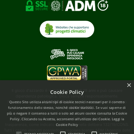
×
Il gioco d'azzardo è vietato ai minori di 18 anni e può causare
Cookie Policy
dipendenza patologica. Gioca sempre responsabilmente.
Questo Sito utilizza alcuni tipi di cookie tecnici necessari per il corretto
Numero Verde ADM:
800 55 88 22
(gratuito e anonimo) · Numero
funzionamento dello stesso, nonché cookie statistici. Se vuoi saperne di
Verde TVNGA:
800 151 152
più o negare il consenso a tutti o solo ad alcuni cookie consulta la Cookie
Questo sito è informativo e di comparazione nel rispetto del D.L.
Policy. Cliccando su Accetta, acconsenti all’utilizzo dei Cookie.
Leggi la
87/2018 e dei principi di continenza, non ingannevolezza e
Cookie Policy
trasparenza, come indicato dall'AGCOM nella delibera 132/19/CONS.
Tutti i casino elencati possiedono regolare licenza ADM (Agenzia delle