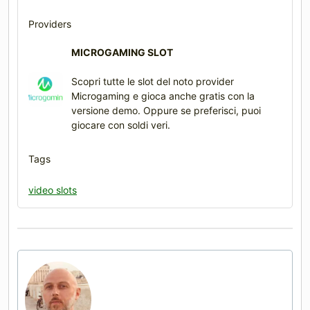
Providers
MICROGAMING SLOT
Scopri tutte le slot del noto provider
Microgaming e gioca anche gratis con la
versione demo. Oppure se preferisci, puoi
giocare con soldi veri.
Tags
video slots