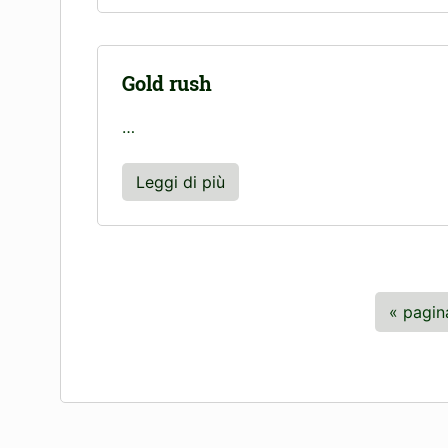
c
k
y
d
r
Gold rush
a
g
o
…
n
s
Leggi di più
G
o
l
d
r
u
s
h
V
«
pagin
a
i
a
l
l