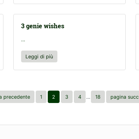
r
o
e
w
u
l
f
3 genie wishes
…
Leggi di più
3
g
e
n
i
e
w
i
P
P
P
P
Pagine
P
V
a precedente
1
2
3
4
…
18
pagina succ
s
h
a
a
a
a
interim
a
a
e
g
g
g
g
omesse
g
i
s
i
i
i
i
i
a
n
n
n
n
n
l
a
a
a
a
a
l