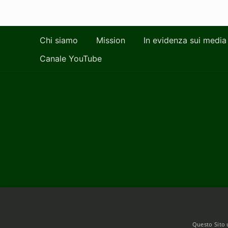
a
Chi siamo
Mission
In evidenza sui media
Canale YouTube
Site
Footer
Questo Sito u