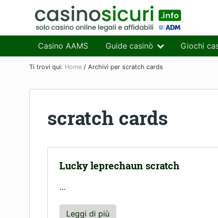
Skip
Passa
Skip
Passa
to
alla
to
al
right
navigazione
secondary
contenuto
header
primaria
navigation
principale
Casino AAMS
Guide casinò
Giochi cas
navigation
Ti trovi qui:
Home
/
Archivi per scratch cards
scratch cards
Lucky leprechaun scratch
…
Leggi di più
L