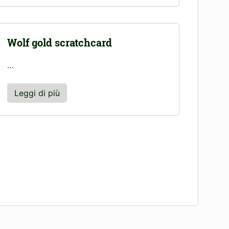
i
g
g
i
e
Wolf gold scratchcard
s
s
c
…
r
a
t
Leggi di più
c
W
h
o
c
l
a
f
r
g
d
o
l
d
s
c
r
a
t
c
h
c
a