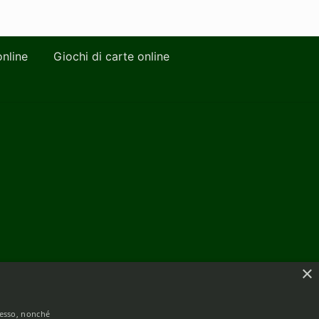
r
d
nline
Giochi di carte online
×
stesso, nonché