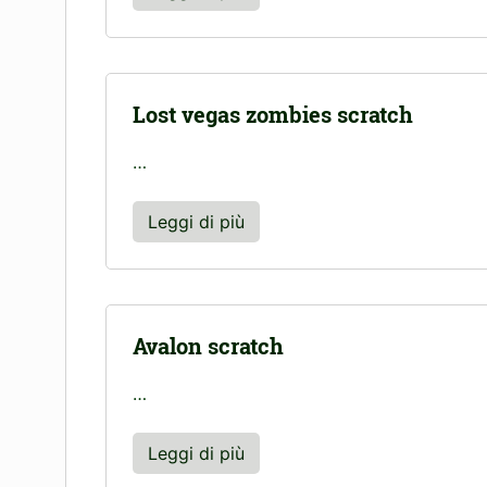
u
c
k
y
l
e
Lost vegas zombies scratch
p
r
e
…
c
h
a
Leggi di più
u
L
n
o
s
s
c
t
r
v
a
e
t
g
Avalon scratch
c
a
h
s
z
…
o
m
b
Leggi di più
i
A
e
v