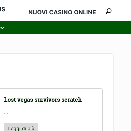
US
NUOVI CASINO ONLINE
Lost vegas survivors scratch
…
Leggi di più
L